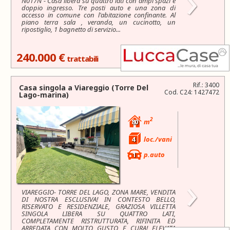
›
N017N - Casa libera su quattro lati con ampi spazi e
doppio ingresso. Tre posti auto e una zona di
accesso in comune con l'abitazione confinante. Al
piano terra sala , veranda, un cucinotto, un
ripostiglio, 1 bagnetto di servizio...
240.000 €
trattabili
Rif.: 3400
Casa singola a
Viareggio
(Torre Del
Cod. C24: 1427472
Lago-marina)
2
80
m
4
loc./vani
1
p.auto
›
VIAREGGIO- TORRE DEL LAGO, ZONA MARE, VENDITA
DI NOSTRA ESCLUSIVA! IN CONTESTO BELLO,
RISERVATO E RESIDENZIALE, GRAZIOSA VILLETTA
SINGOLA LIBERA SU QUATTRO LATI,
COMPLETAMENTE RISTRUTTURATA, RIFINITA ED
ARREDATA CON MOLTO GUSTO E CURA! ELEVATA