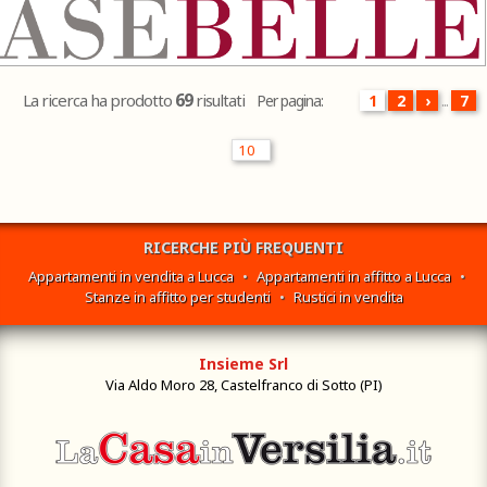
Si...
1.000.000
69
La ricerca ha prodotto
risultati
Per pagina:
1
2
›
...
7
RICERCHE PIÙ FREQUENTI
Appartamenti in vendita a Lucca
•
Appartamenti in affitto a Lucca
•
Stanze in affitto per studenti
•
Rustici in vendita
Insieme Srl
Via Aldo Moro 28, Castelfranco di Sotto (PI)