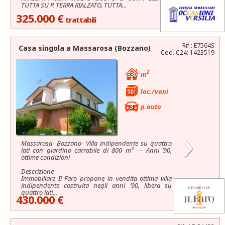
TUTTA SU P. TERRA RIALZATO, TUTTA...
325.000 €
trattabili
Rif.: E7564S
Casa singola a
Massarosa
(Bozzano)
Cod. C24: 1423519
2
330
m
10
loc./vani
3
p.auto
›
Massarosa- Bozzano- Villa indipendente su quattro
lati con giardino carrabile di 800 m² — Anni ’90,
ottime condizioni
Descrizione
Immobiliare Il Faro propone in vendita ottima villa
indipendente costruita negli anni ’90, libera su
quattro lati...
430.000 €