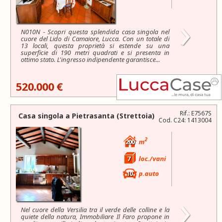
›
N010N - Scopri questa splendida casa singola nel
cuore del Lido di Camaiore, Lucca. Con un totale di
13 locali, questa proprietà si estende su una
superficie di 190 metri quadrati e si presenta in
ottimo stato. L'ingresso indipendente garantisce...
520.000 €
Rif.: E7567S
Casa singola a
Pietrasanta
(Strettoia)
Cod. C24: 1413004
2
200
m
7
loc./vani
10
p.auto
›
Nel cuore della Versilia tra il verde delle colline e la
quiete della natura, Immobiliare Il Faro propone in