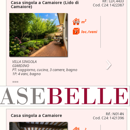
Rif.: LDC4433
Casa singola a
Camaiore
(Lido di
Cod. C24: 1422387
Camaiore)
2
165
m
7
loc./vani
›
VILLA SINGOLA
GIARDINO
PT: soggiorno, cucina, 3 camere, bagno
1P: 4 vani, bagno
===
A poco più di 1,2 km dal mare e dalla Passeggiata di
Lido di Camaiore proponiamo in...
480.000 €
Rif.: N014N
Casa singola a
Camaiore
Cod. C24: 1421396
2