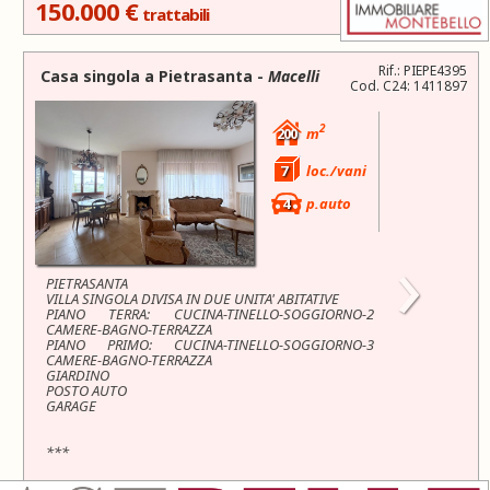
150.000 €
trattabili
Rif.: PIEPE4395
Casa singola a
Pietrasanta
-
Macelli
Cod. C24: 1411897
2
200
m
7
loc./vani
4
p.auto
›
PIETRASANTA
VILLA SINGOLA DIVISA IN DUE UNITA' ABITATIVE
PIANO TERRA: CUCINA-TINELLO-SOGGIORNO-2
CAMERE-BAGNO-TERRAZZA
PIANO PRIMO: CUCINA-TINELLO-SOGGIORNO-3
CAMERE-BAGNO-TERRAZZA
GIARDINO
POSTO AUTO
GARAGE
***