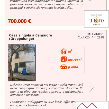
vendita una villa indipendente situata a Strettoia, in
posizione riservata ma comodamente collegata ai
principali servizi e alle rinomate località della...
700.000 €
Rif.: CAM151
Casa singola a
Camaiore
Cod. C24: 1412898
(Greppolungo)
2
50
m
3
loc./vani
2
p.auto
›
Deliziosa casa immersa nel verde e nella tranquillità
della campagna toscana, circondata da circa 85
piante di olivo che regalano privacy e un’atmosfera
autentica e rilassante.
L’abitazione, sviluppata su due livelli, offre ambienti
accoglienti e funzionali: al...