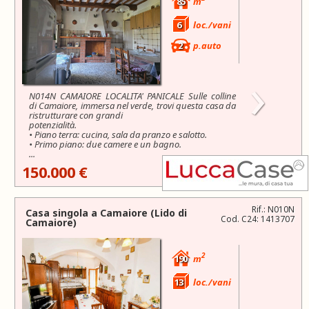
85
m
6
loc./vani
2
p.auto
›
N014N CAMAIORE LOCALITA' PANICALE Sulle colline
di Camaiore, immersa nel verde, trovi questa casa da
ristrutturare con grandi
potenzialità.
• Piano terra: cucina, sala da pranzo e salotto.
• Primo piano: due camere e un bagno.
...
150.000 €
Rif.: N010N
Casa singola a
Camaiore
(Lido di
Cod. C24: 1413707
Camaiore)
2
190
m
13
loc./vani