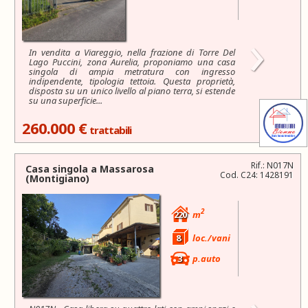
›
In vendita a Viareggio, nella frazione di Torre Del
Lago Puccini, zona Aurelia, proponiamo una casa
singola di ampia metratura con ingresso
indipendente, tipologia tettoia. Questa proprietà,
disposta su un unico livello al piano terra, si estende
su una superficie...
260.000 €
trattabili
Rif.: N017N
Casa singola a
Massarosa
Cod. C24: 1428191
(Montigiano)
2
220
m
8
loc./vani
3
p.auto