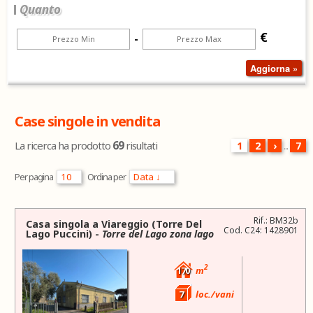
Quanto
€
-
Case singole in vendita
69
La ricerca ha prodotto
risultati
1
2
›
...
7
Per pagina
Ordina per
Rif.: BM32b
Casa singola a
Viareggio
(Torre Del
Cod. C24: 1428901
Lago Puccini) -
Torre del Lago zona lago
2
170
m
7
loc./vani