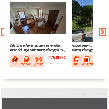
‹
›
Villetta a schiera angolare in vendita a
Appartamento in vendita a
Torre del Lago zona mare, Viareggio (LU)
pineta, Viareggio (LU)
275.000 €
120
78
2
7
4
vedi scheda »
2
2
m
loc./vani
p.auto
m
loc./vani