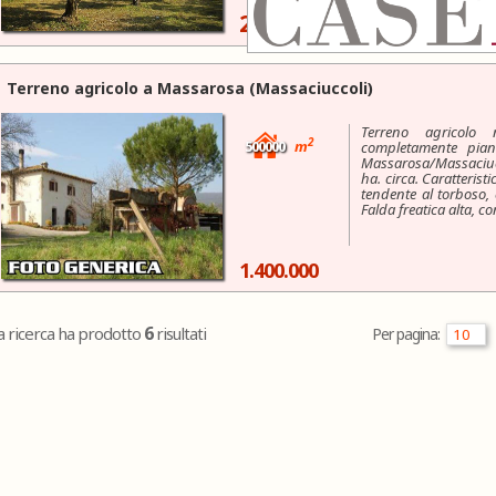
200.000 €
Terreno agricolo a
Massarosa
(Massaciuccoli)
Terreno agricolo 
2
500000
m
completamente pian
Massarosa/Massaciucc
ha. circa. Caratterist
tendente al torboso,
Falda freatica alta, co
1.400.000
6
a ricerca ha prodotto
risultati
Per pagina: