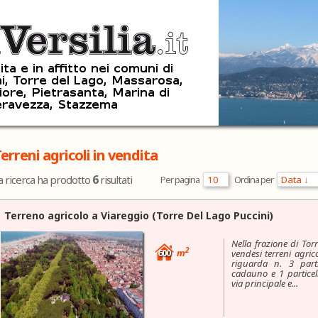
erreni agricoli in vendita
6
a ricerca ha prodotto
risultati
Per pagina
Ordina per
Terreno agricolo a
Viareggio
(Torre Del Lago Puccini)
Nella frazione di Torr
2
600
m
vendesi terreni agrico
riguarda n. 3 parti
cadauno e 1 particel
via principale e...