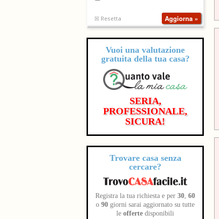
☒ Resetta
Vuoi una valutazione
gratuita
della tua casa?
SERIA,
PROFESSIONALE,
SICURA!
Trovare casa senza
cercare?
Registra la tua richiesta e per
30
,
60
o
90
giorni sarai aggiornato su tutte
le
offerte
disponibili