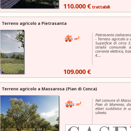
110.000 €
trattabili
Terreno agricolo a
Pietrasanta
Pietrasanta (adiacenz
2
3570
m
- Terreno agricolo a 
Superficie di circa 
strada comunale as
corrente elettrica, ba
€....
109.000 €
Terreno agricolo a
Massarosa
(Pian di Conca)
Nel comune di Massar
2
20000
m
Pian di Mommio, dis
ettari suddiviso in 
uliveto.