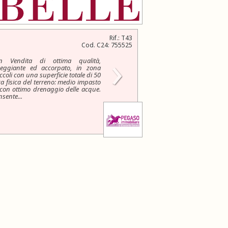
Rif.: T43
Cod. C24: 755525
›
n Vendita di ottima qualità,
eggiante ed accorpato, in zona
oli con una superficie totale di 50
ica fisica del terreno: medio impasto
 con ottimo drenaggio delle acque.
nsente...