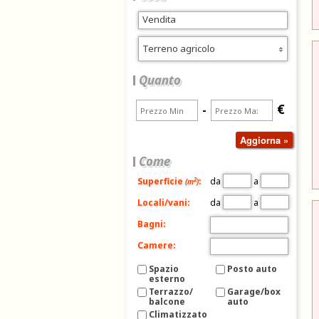
Terreno agricolo
Quanto
€
-
Come
da
a
2
Superficie
:
(m
)
da
a
Locali/vani:
Bagni:
Camere:
Spazio
Posto auto
esterno
Terrazzo/
Garage/box
balcone
auto
Climatizzato