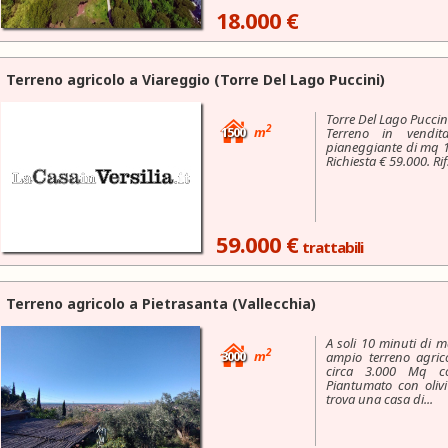
18.000 €
Terreno agricolo a
Viareggio
(Torre Del Lago Puccini)
Torre Del Lago Puccin
2
1500
m
Terreno in vendit
pianeggiante di mq 
Richiesta € 59.000. R
59.000 €
trattabili
Terreno agricolo a
Pietrasanta
(Vallecchia)
A soli 10 minuti di 
2
3000
m
ampio terreno agrico
circa 3.000 Mq co
Piantumato con olivi
trova una casa di...