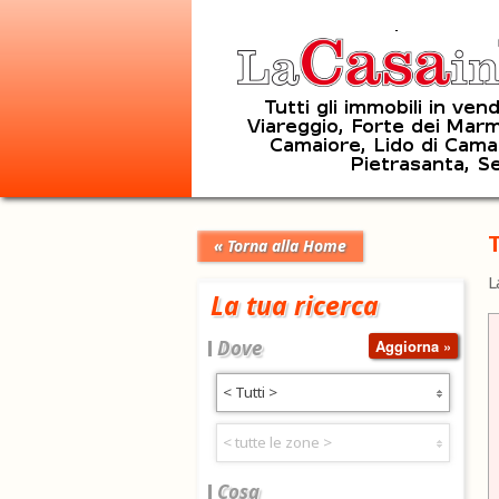
T
« Torna alla Home
L
La tua ricerca
Dove
< Tutti >
< tutte le zone >
Cosa