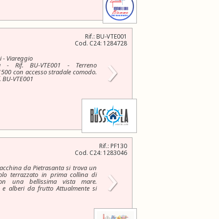
Rif.: BU-VTE001
Cod. C24: 1284728
›
i - Viareggio
a - Rif. BU-VTE001 - Terreno
1500 con accesso stradale comodo.
if. BU-VTE001
Rif.: PF130
Cod. C24: 1283046
›
macchina da Pietrasanta si trova un
lo terrazzato in prima collina di
n una bellissima vista mare.
 e alberi da frutto Attualmente si