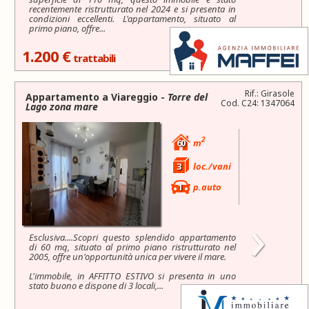
recentemente ristrutturato nel 2024 e si presenta in
condizioni eccellenti. L'appartamento, situato al
primo piano, offre...
1.200 €
trattabili
Rif.: Girasole
Appartamento a
Viareggio
-
Torre del
Cod. C24: 1347064
Lago zona mare
2
60
m
3
loc./vani
1
p.auto
›
Esclusiva....Scopri questo splendido appartamento
di 60 mq, situato al primo piano ristrutturato nel
2005, offre un'opportunità unica per vivere il mare.
L'immobile, in AFFITTO ESTIVO si presenta in uno
stato buono e dispone di 3 locali,...