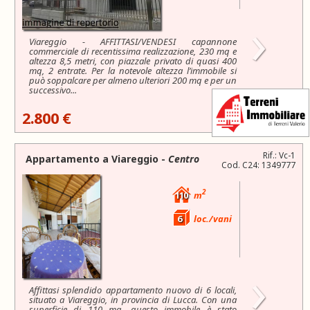
›
Viareggio - AFFITTASI/VENDESI capannone
commerciale di recentissima realizzazione, 230 mq e
altezza 8,5 metri, con piazzale privato di quasi 400
mq, 2 entrate. Per la notevole altezza l’immobile si
può soppalcare per almeno ulteriori 200 mq e per un
successivo...
2.800 €
Rif.: Vc-1
Appartamento a
Viareggio
-
Centro
Cod. C24: 1349777
2
110
m
6
loc./vani
›
Affittasi splendido appartamento nuovo di 6 locali,
situato a Viareggio, in provincia di Lucca. Con una
superficie di 110 mq, questo immobile è stato