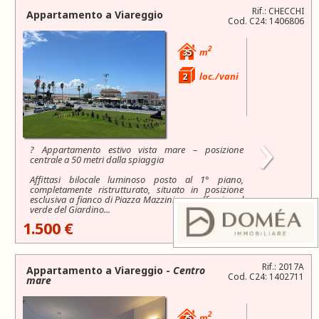
Rif.: CHECCHI
Appartamento a
Viareggio
Cod. C24: 1406806
2
35
m
2
loc./vani
›
? Appartamento estivo vista mare – posizione
centrale a 50 metri dalla spiaggia
Affittasi bilocale luminoso posto al 1° piano,
completamente ristrutturato, situato in posizione
esclusiva a fianco di Piazza Mazzini, con affaccio sul
verde del Giardino...
1.500 €
Rif.: 2017A
Appartamento a
Viareggio
-
Centro
Cod. C24: 1402711
mare
2
75
m