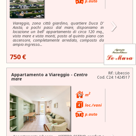
1
p.auto
›
Viareggio, zona città giardino, quartiere Duca D'
Aosta, a pochi passi dal mare, disponiamo in
locazione un bell' appartamento di circa 120 mq.,
vista mare e vista monti, posto al quinto piano con
ascensore, completamente arredato, composto da
ampio ingresso...
750 €
Rif.: Libeccio
Appartamento a
Viareggio
-
Centro
Cod. C24: 1424517
mare
2
80
m
4
loc./vani
1
p.auto