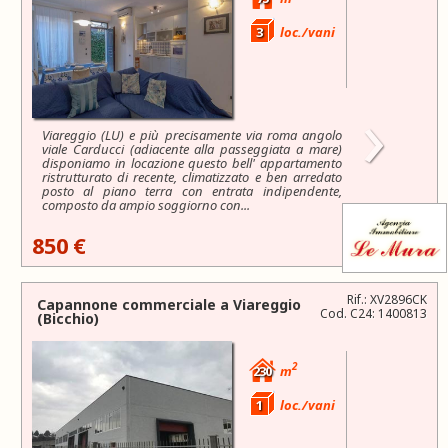
3
loc./vani
›
Viareggio (LU) e più precisamente via roma angolo
viale Carducci (adiacente alla passeggiata a mare)
disponiamo in locazione questo bell' appartamento
ristrutturato di recente, climatizzato e ben arredato
posto al piano terra con entrata indipendente,
composto da ampio soggiorno con...
850 €
Rif.: XV2896CK
Capannone commerciale a
Viareggio
Cod. C24: 1400813
(Bicchio)
2
230
m
1
loc./vani