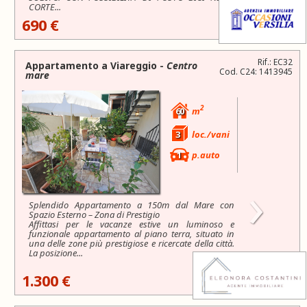
CORTE...
690 €
Rif.: EC32
Appartamento a
Viareggio
-
Centro
Cod. C24: 1413945
mare
2
60
m
3
loc./vani
1
p.auto
›
Splendido Appartamento a 150m dal Mare con
Spazio Esterno – Zona di Prestigio
Affittasi per le vacanze estive un luminoso e
funzionale appartamento al piano terra, situato in
una delle zone più prestigiose e ricercate della città.
La posizione...
1.300 €