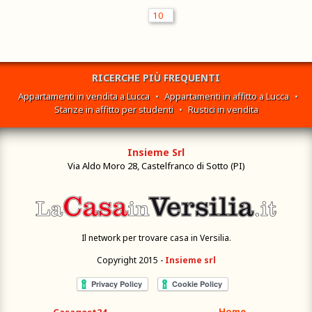
RICERCHE PIÙ FREQUENTI
Appartamenti in vendita a Lucca
•
Appartamenti in affitto a Lucca
•
Stanze in affitto per studenti
•
Rustici in vendita
Insieme Srl
Via Aldo Moro 28, Castelfranco di Sotto (PI)
Il network per trovare casa in Versilia.
Copyright 2015 -
Insieme srl
Home
Casagest24