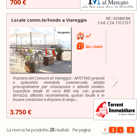
700 €
Rif.: XV3881BK
Locale comm.le/Fondo a
Viareggio
Cod. C24: 1312727
2
800
m
2
loc./vani
›
Frazione del Comune di Viareggio - AFFITTASI grande
e splendido immobile commerciale adatto
principalmente per ristorazione e attività similari.
Superficie totale di circa 800 mq con grande
terrazza, allestito recentemente, questo locale è in
buone condizioni e dispone di ampi...
3.750 €
28
La ricerca ha prodotto
risultati
Per pagina:
1
2
›
...
3