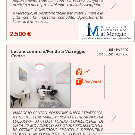
›
Appartamento Libeccio – AFFITTO ESTIVO comfort e
praticità a pochi passi dal mare e dalla Passeggiata
A Viareggio, in posizione ideale per vivere il mare e la
città con la massima comodità, Appartamento
Libeccio è una casa...
2.500 €
Rif.: PV3392
Locale comm.le/Fondo a
Viareggio
-
Cod. C24: 1421265
Centro
2
20
m
1
loc./vani
›
VIAREGGIO CENTRO, POSIZIONE SUPER STRATEGICA,
A DUE PASSI DAL MARE, MERCATO E PINETA! NOSTRA
ESCLUSIVA- AFFITTASI FONDO COMMERCIALE DI
CIRCA 20 MQ ADDATTO PER STUDI PROFESSIONALI,
IN OTTIME CONDIZIONI PRONTO E DISPONIBILE
SUBITO. CON POSSIBILITA' DI POSTO BICI NELLA