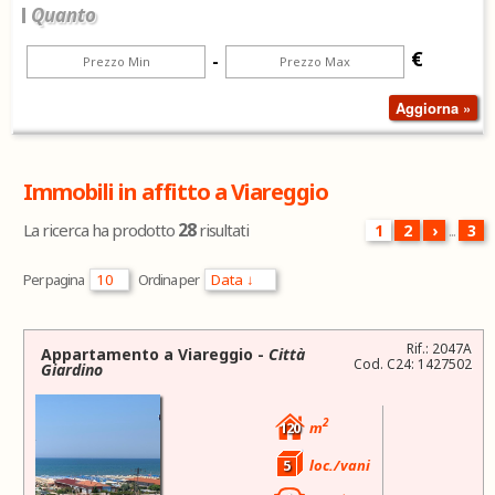
Quanto
€
-
Immobili in affitto a Viareggio
28
La ricerca ha prodotto
risultati
1
2
›
...
3
Per pagina
Ordina per
Rif.: 2047A
Appartamento a
Viareggio
-
Città
Cod. C24: 1427502
Giardino
2
120
m
5
loc./vani