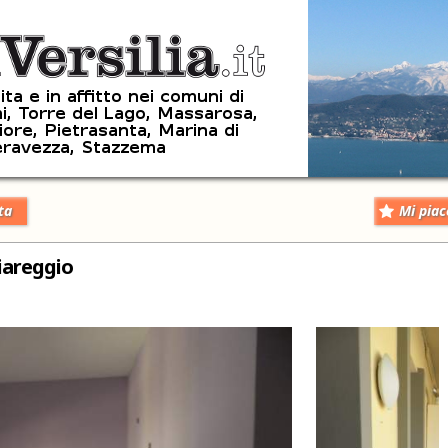
ta
Mi piac
iareggio