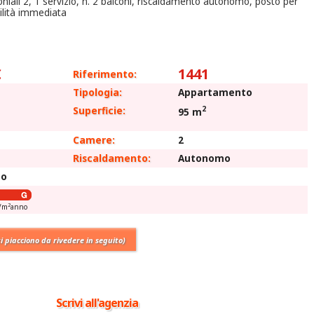
oniali 2, 1 servizio, n. 2 balconi, riscaldamento autonomo, posto per
bilità immediata
€
1441
Riferimento:
Tipologia:
Appartamento
2
Superficie:
95 m
Camere:
2
Riscaldamento:
Autonomo
to
2
h/m
anno
ti piacciono da rivedere in seguito)
Scrivi all'agenzia