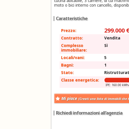
cucina abitabile, 3 camere, di cui matrim
moto o bici interno con cancello, disponi
Caratteristiche
299.000 
Prezzo:
Contratto:
Vendita
Complesso
Sì
immobiliare:
Locali/vani:
5
Bagni:
1
Stato:
Ristruttura
Classe energetica:
IPE: 160.00 kW
Mi piace
(Creati una lista di immobili che 
Richiedi informazioni all'agenzia