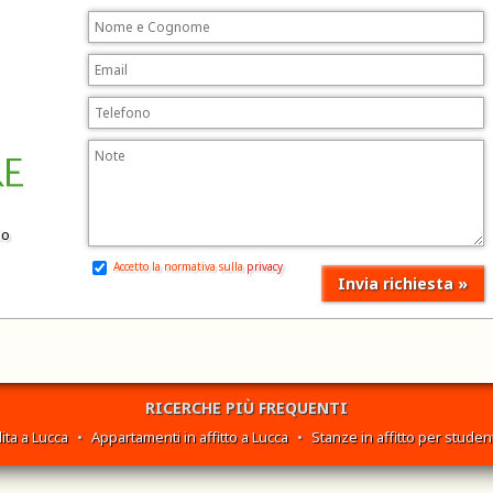
io
Accetto la normativa sulla
privacy
RICERCHE PIÙ FREQUENTI
ita a Lucca
•
Appartamenti in affitto a Lucca
•
Stanze in affitto per student