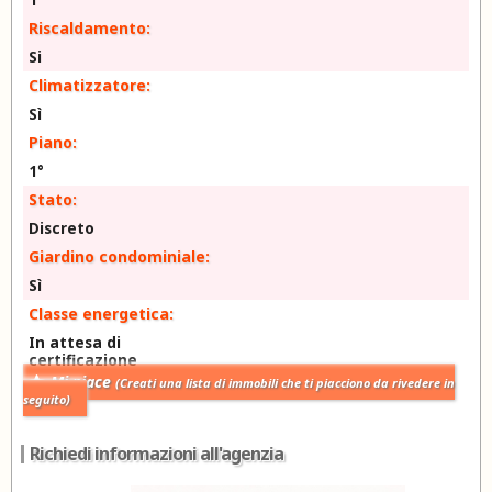
Riscaldamento:
Si
Climatizzatore:
Sì
Piano:
1°
Stato:
Discreto
Giardino condominiale:
Sì
Classe energetica:
In attesa di
certificazione
Mi piace
(Creati una lista di immobili che ti piacciono da rivedere in
seguito)
Richiedi informazioni all'agenzia