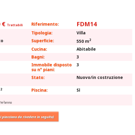
 €
FDM14
Riferimento:
Trattabili
Tipologia:
Villa
2
to
Superficie:
550 m
Cucina:
Abitabile
Bagni:
3
Immobile disposto
3
su n° piani:
Stato:
Nuovo/in costruzione
2
Piscina:
Sì
m
2
h/m
anno
ti piacciono da rivedere in seguito)