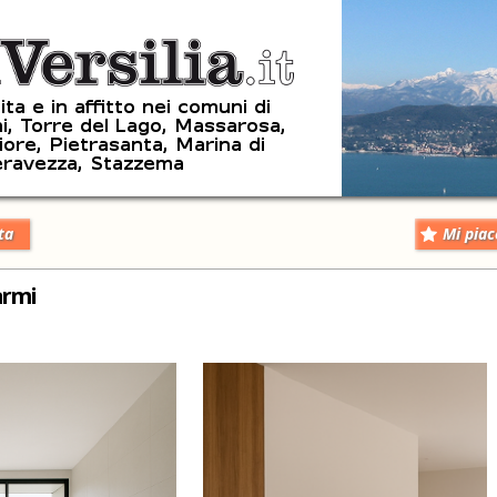
ta
Mi piac
armi