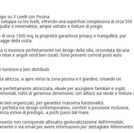
io su 3 Livelli con Piscina
viluppa su tre livelli, offrendo una superficie complessiva di circa 550
ulite e minimaliste, ampie vetrate e finiture di pregio.
di circa 1300 mq, la proprietà garantisce privacy e tranquillità, pur
iagge della costa.
a si inserisce perfettamente nel design della villa, circondata da una
a relax e angoli verdi ben curati. Sono presenti comodi posti auto
zi luminosi e ben distribuiti.
a altezza, si apre verso la zona piscina e il giardino, creando un
 perfettamente attrezzata, ideale per accogliere familiari e ospiti.
niali, tutte di generose dimensioni, con affacci sul verde e finiture 
vizio ben organizzati, per garantire massima funzionalità.
e perfetta tra design contemporaneo, comfort e posizione esclusiva,
enza estiva di prestigio, a pochi passi dal mare.
'annuncio non corrisponde all'esatta geolocalizzazione dell'immobile,
camente o via email per avere informazioni piu' dettagliate Riferimento