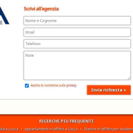
Scrivi all'agenzia
Accetto la normativa sulla
privacy
RICERCHE PIÙ FREQUENTI
ita a Lucca
•
Appartamenti in affitto a Lucca
•
Stanze in affitto per student