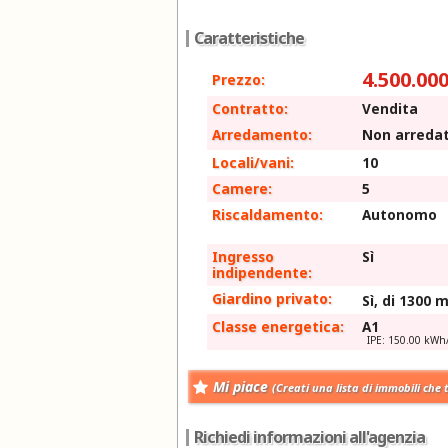
Caratteristiche
4.500.000
Prezzo:
Contratto:
Vendita
Arredamento:
Non arreda
Locali/vani:
10
Camere:
5
Riscaldamento:
Autonomo
Ingresso
Sì
indipendente:
Giardino privato:
Sì, di 1300 
Classe energetica:
A1
IPE: 150.00 kW
Mi piace
(Creati una lista di immobili che 
Richiedi informazioni all'agenzia