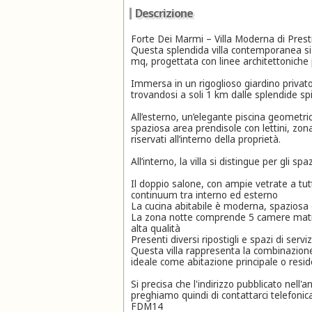
Descrizione
Forte Dei Marmi – Villa Moderna di Prestig
Questa splendida villa contemporanea si s
mq, progettata con linee architettoniche p
Immersa in un rigoglioso giardino privato 
trovandosi a soli 1 km dalle splendide sp
All’esterno, un’elegante piscina geometric
spaziosa area prendisole con lettini, zon
riservati all’interno della proprietà.
All’interno, la villa si distingue per gli spa
Il doppio salone, con ampie vetrate a tutt
continuum tra interno ed esterno
La cucina abitabile è moderna, spaziosa e
La zona notte comprende 5 camere matrimo
alta qualità
Presenti diversi ripostigli e spazi di ser
Questa villa rappresenta la combinazion
ideale come abitazione principale o resid
Si precisa che l'indirizzo pubblicato nell
preghiamo quindi di contattarci telefoni
FDM14