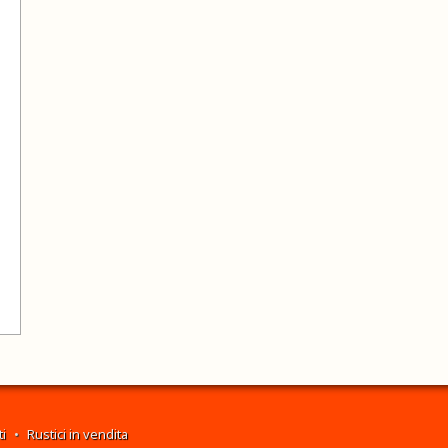
i
•
Rustici in vendita