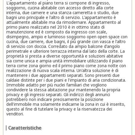
L'appartamento al piano terra si compone di ingresso,
soggiorno, cucina abitabile con accesso diretto alla corte
interna, due camere e una stanza cameretta o studio, due
bagni uno principale e l'altro di servizio. L'appartamento è
attualmente abitabile ma da rimodernare. Appartamento al
primo piano realizzato nel 2010 è in ottimo stato di
manutenzione ed è composto da ingresso con scale,
disimpegno, ampio e luminoso soggiorno open open space con
cucina, due camere, due bagni, il più grande con vasca e l'altro
di servizio con doccia. Corredato da ampio balcone d'angolo
perimetrale e ulteriore terrazza interna dal lato della corte. La
proprietà si presta a diverse opportunità e soluzioni abitative
sia come unica e ampia unità immobiliare utilizzando il piano
terra come zona giorno ed il primo piano come zona notte con
realizzazione di nuova scala interna. Un'altra soluzione è di
mantenere i due appartamenti separati. Sono presenti due
caldaie distinte per i due piani e l'impianto di aria condizionata.
Immobile adatto per più nuclei familiari che vogliono
condividere la stessa abitazione pur mantenendo la propria
privacy e gli ingressi separati. Gli indirizzi degli annunci
potrebbero non indicare precisamente la posizione
dell'immobile ma solamente indicarne la zona in cui è inserito,
questo al fine di tutelare la privacy e la riservatezza dei
venditori.
Caratteristiche