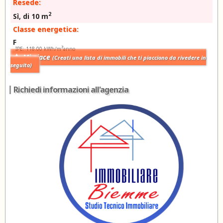
Resede:
2
Sì, di 10 m
Classe energetica:
F
2
IPE: 118.00 kWh/m
anno
Mi piace
(Creati una lista di immobili che ti piacciono da rivedere in
seguito)
Richiedi informazioni all'agenzia