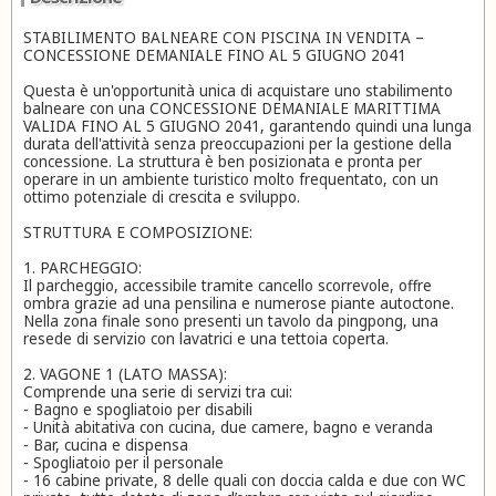
STABILIMENTO BALNEARE CON PISCINA IN VENDITA –
CONCESSIONE DEMANIALE FINO AL 5 GIUGNO 2041
Questa è un'opportunità unica di acquistare uno stabilimento
balneare con una CONCESSIONE DEMANIALE MARITTIMA
VALIDA FINO AL 5 GIUGNO 2041, garantendo quindi una lunga
durata dell'attività senza preoccupazioni per la gestione della
concessione. La struttura è ben posizionata e pronta per
operare in un ambiente turistico molto frequentato, con un
ottimo potenziale di crescita e sviluppo.
STRUTTURA E COMPOSIZIONE:
1. PARCHEGGIO:
Il parcheggio, accessibile tramite cancello scorrevole, offre
ombra grazie ad una pensilina e numerose piante autoctone.
Nella zona finale sono presenti un tavolo da pingpong, una
resede di servizio con lavatrici e una tettoia coperta.
2. VAGONE 1 (LATO MASSA):
Comprende una serie di servizi tra cui:
- Bagno e spogliatoio per disabili
- Unità abitativa con cucina, due camere, bagno e veranda
- Bar, cucina e dispensa
- Spogliatoio per il personale
- 16 cabine private, 8 delle quali con doccia calda e due con WC