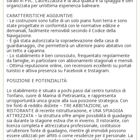
sdraio in PVC. L'attrezzatura è di alta qualità e la spiaggia è ben
organizzata per un’ottima esperienza balneare.
CARATTERISTICHE AGGIUNTIVE:
- Le costruzioni sono tutte di un solo piano fuori terra e sono
state progettate in conformità con le normative edilizie e
demaniali, facilmente removibili secondo il Codice della
Navigazione.
- È già stata autorizzata la sopraelevazione della casa di
guardianaggio, che permetterà un ulteriore piano abitativo con
un tetto a capanna.
- Lo stabilimento è ben conosciuto, frequentato regolarmente
da famiglie, in particolare con abbonamenti stagionali e mensili.
- Ottima reputazione online, con recensioni eccellenti su portali
turistici e attiva presenza su Facebook e Instagram.
POSIZIONE E POTENZIALITÀ:
Lo stabilimento è situato a pochi passi dal centro turistico di
Tonfano, cuore di Marina di Pietrasanta, e rappresenta
un'opportunità unica grazie alla sua posizione strategica. Con
tre fonti di reddito distinte – TRE ABBITAZIONI, un
RISTORANTE di recente ristrutturazione, e UNA SPIAGGIA
ATTREZZATA – la struttura offre ampie possibilità di guadagno
sia durante la stagione estiva che in inverno. Il ristorante, con
licenza completa e attrezzatura professionale, costituisce
un'ulteriore fonte di guadagno, mentre gli immobili possono
essere utilizzati per affitti o come residenze per il personale. La