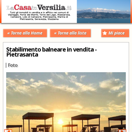
« Torna alla Home
« Torna alla lista
Mi piace
Stabilimento balneare in vendita -
Pietrasanta
Foto
‹
›