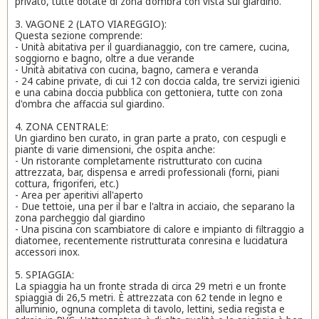
privato, tutte dotate di zona d’ombra con vista sul giardino.
3. VAGONE 2 (LATO VIAREGGIO):
Questa sezione comprende:
- Unità abitativa per il guardianaggio, con tre camere, cucina,
soggiorno e bagno, oltre a due verande
- Unità abitativa con cucina, bagno, camera e veranda
- 24 cabine private, di cui 12 con doccia calda, tre servizi igienici
e una cabina doccia pubblica con gettoniera, tutte con zona
d'ombra che affaccia sul giardino.
4. ZONA CENTRALE:
Un giardino ben curato, in gran parte a prato, con cespugli e
piante di varie dimensioni, che ospita anche:
- Un ristorante completamente ristrutturato con cucina
attrezzata, bar, dispensa e arredi professionali (forni, piani
cottura, frigoriferi, etc.)
- Area per aperitivi all'aperto
- Due tettoie, una per il bar e l'altra in acciaio, che separano la
zona parcheggio dal giardino
- Una piscina con scambiatore di calore e impianto di filtraggio a
diatomee, recentemente ristrutturata conresina e lucidatura
accessori inox.
5. SPIAGGIA:
La spiaggia ha un fronte strada di circa 29 metri e un fronte
spiaggia di 26,5 metri. È attrezzata con 62 tende in legno e
alluminio, ognuna completa di tavolo, lettini, sedia regista e