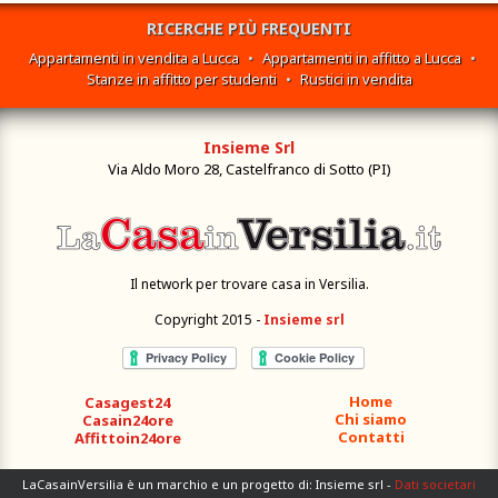
RICERCHE PIÙ FREQUENTI
Appartamenti in vendita a Lucca
•
Appartamenti in affitto a Lucca
•
Stanze in affitto per studenti
•
Rustici in vendita
Insieme Srl
Via Aldo Moro 28, Castelfranco di Sotto (PI)
Il network per trovare casa in Versilia.
Copyright 2015 -
Insieme srl
Home
Casagest24
Chi siamo
Casain24ore
Contatti
Affittoin24ore
LaCasainVersilia è un marchio e un progetto di: Insieme srl -
Dati societari